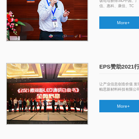
​该论坛获得SID中国
信、惠科、康佳、TC
More+
EPS赞助202
让产业信息创造价值 发现
帕思新材料科技有限公
More+