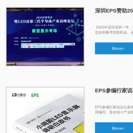
深圳EPS赞助2
​ 2020年是巨变的
也在积极寻找新机会。
More+
EPS参编行家
EPS参编行家说论坛发布
同编写，旨在缩小产业
More+